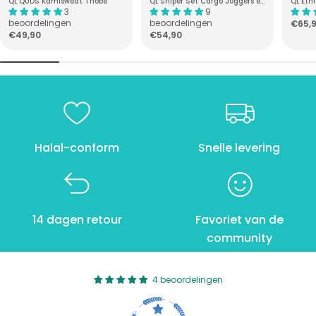
QL QUDS Kamisweat Thobe
QL Sniper Set Cargo Joggers en
QL Etn
3
9
Longline Top
en go
M
beoordelingen
beoordelingen
Norm
€65,
Normale
€49,90
Normale
€54,90
prijs
o
prijs
prijs
o
M
e
n
Halal-conform
Snelle levering
n
14 dagen retour
Favoriet van de
community
4 beoordelingen