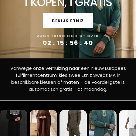
1 KOPEN, 1 GRATIS
c
h
e
BEKIJK ETNIZ
h
AANBIEDING EINDIGT OVER
e
02 : 15 : 56 : 39
r
e
Vanwege onze verhuizing naar een nieuw Europees
n
fulfilmentcentrum: kies twee Etniz Sweat MA in
k
beschikbare kleuren of maten – de voordeligste is
l
automatisch gratis. Tot maandag.
e
d
i
n